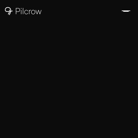
sv
Pilcrow
Hey Thomas 👋